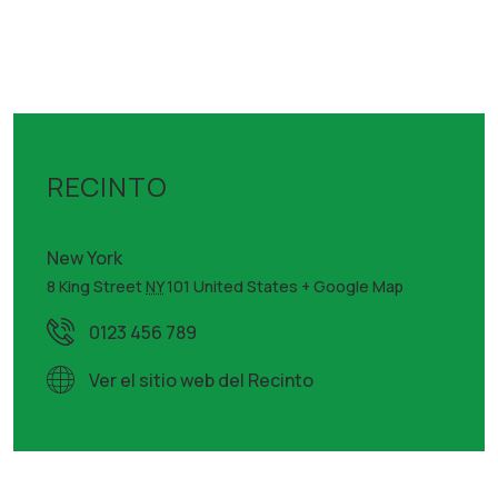
RECINTO
New York
8 King Street
NY
101
United States
+ Google Map
0123 456 789
Ver el sitio web del Recinto