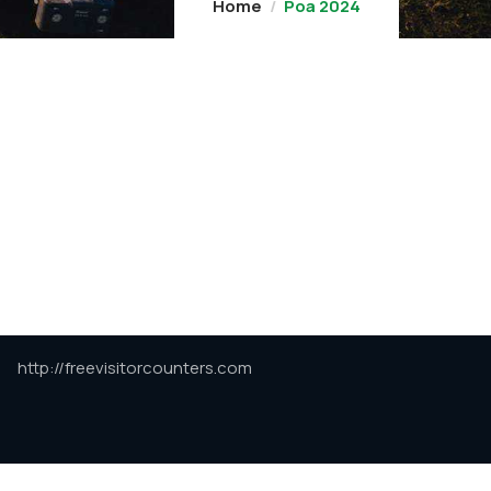
Home
Poa 2024
http://freevisitorcounters.com