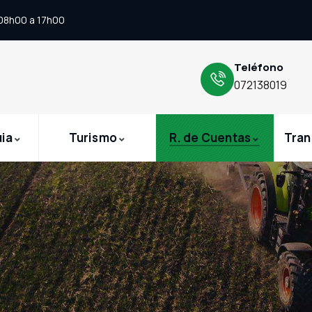
 08h00 a 17h00
Teléfono
072138019
uia
Turismo
R. de Cuentas
Tran